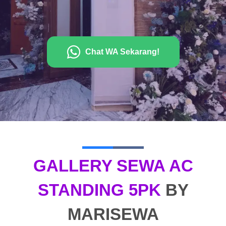
Chat WA Sekarang!
GALLERY SEWA AC
STANDING 5PK
BY
MARISEWA