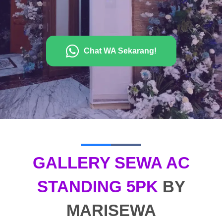
Chat WA Sekarang!
GALLERY SEWA AC
STANDING 5PK
BY
MARISEWA