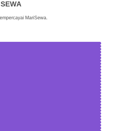
ISEWA
mempercayai MariSewa.