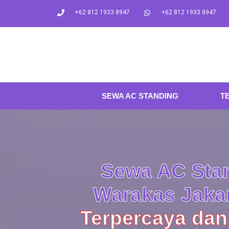
+62 812 1933 8947
+62 812 1933 8947
SEWA AC STANDING
T
Sewa AC Stan
Warakas Jakar
Terpercaya dan