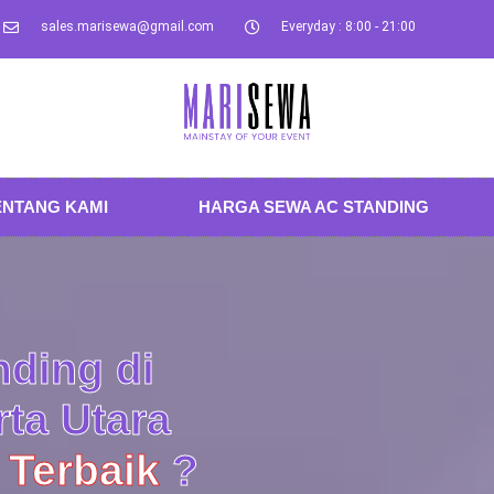
sales.marisewa@gmail.com
Everyday : 8:00 - 21:00
ENTANG KAMI
HARGA SEWA AC STANDING
ding di
ta Utara
 Terbaik
?