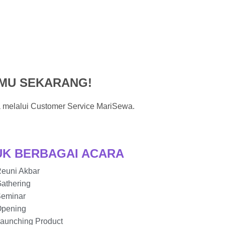
AMU SEKARANG!
 melalui Customer Service MariSewa.
UK BERBAGAI ACARA
euni Akbar
athering
Seminar
Opening
aunching Product