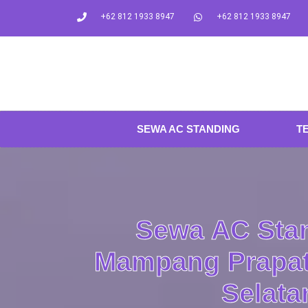
+62 812 1933 8947
+62 812 1933 8947
SEWA AC STANDING
T
Sewa AC Stan
Mampang Prapat
Selata