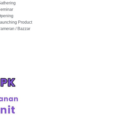
athering
Seminar
Opening
aunching Product
ameran / Bazzar