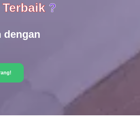
 Terbaik
?
 dengan
rang!