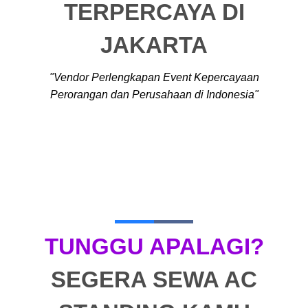
TERPERCAYA DI
JAKARTA
"Vendor Perlengkapan Event Kepercayaan
Perorangan dan Perusahaan di Indonesia"
TUNGGU APALAGI?
F
T
G
I
Y
a
w
o
n
o
SEGERA SEWA AC
c
i
o
s
u
e
t
g
t
t
b
t
l
a
u
o
e
e
g
b