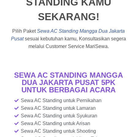
STANDING KAMU
o
r
-
r
e
k
p
a
-
l
m
SEKARANG!
f
u
s
-
g
Pilih Paket
Sewa AC Standing Mangga Dua Jakarta
Pusat
sesuai kebutuhan kamu, Konsultasikan segera
melalui Customer Service MariSewa.
SEWA AC STANDING MANGGA
DUA JAKARTA PUSAT 5PK
UNTUK BERBAGAI ACARA
Sewa AC Standing untuk Pernikahan
Sewa AC Standing untuk Lamaran
Sewa AC Standing untuk Syukuran
Sewa AC Standing untuk Arisan
Sewa AC Standing untuk Shooting